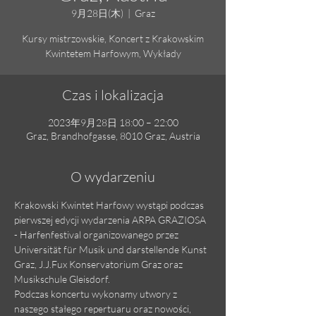
9月28日(木)
  |  
Graz
Kursy mistrzowskie, Koncert z Krakowskim
Kwintetem Harfowym, Wykłady
Czas i lokalizacja
2023年9月28日 18:00 – 22:00
Graz, Brandhofgasse, 8010 Graz, Austria
O wydarzeniu
Krakowski Kwintet Harfowy wystąpi podczas 
pierwszej edycji wydarzenia ARPA GRAZIOSA 
- Harfenfestival organizowanego przez 
Universität für Musik und darstellende Kunst 
Graz, J.J.Fux Konservatorium Graz oraz 
Musikschule Gleisdorf.
Podczas koncertu wykonamy utwory z 
naszego stałego repertuaru oraz nowości, 