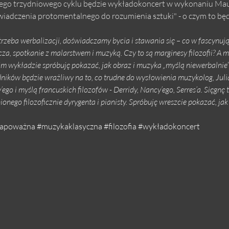
go trzydniowego cyklu będzie wykładokoncert w wykonaniu Maur
wiadczenia protomentalnego do rozumienia sztuki" - o czym to będ
trzeba werbalizacji, doświadczamy bycia i stawania się – co w fascynu
za, spotkanie z malarstwem i muzyką. Czy to są marginesy filozofii? A mo
 wykładzie spróbuję pokazać, jak obraz i muzyka „myślą niewerbalnie”,
ników będzie wrażliwy na to, co trudne do wysłowienia muzykolog, Jul
o i myślą francuskich filozofów - Derridy, Nancy’ego, Serres’a. Sięgnę ta
ego filozoficznie dyrygenta i pianisty. Spróbuję wreszcie pokazać, jak 
apoważna
#muzykaklasyczna
#filozofia
#wykładokoncert