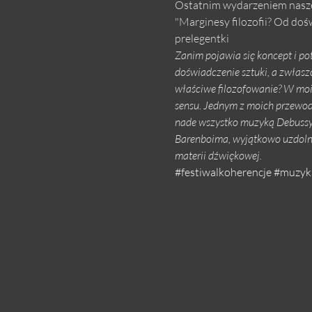
Ostatnim wydarzeniem nasze
"Marginesy filozofii? Od doś
prelegentki
Zanim pojawia się koncept i po
doświadczenie sztuki, a zwłaszc
właściwe filozofowanie? W moim
sensu. Jednym z moich przewod
nade wszystko muzyką Debussy’eg
Barenboima, wyjątkowo uzdolnion
materii dźwiękowej.
#festiwalkoherencje
#muzyk