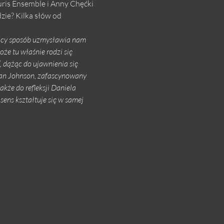
is Ensemble i Anny Chęćki
zie? Kilka słów od 
jący sposób uzmysławia nam 
że tu właśnie rodzi się 
 dążąc do ujawnienia się 
ian Johnson, zafascynowany 
kże do refleksji Daniela 
sens kształtuje się w samej 