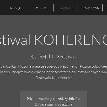
カレンダー
ニュース
メディア
アンサンブル
stiwal KOHEREN
8月26日(土)
  |  
Bydgoszcz
y muzyka i filozofia mają ze sobą coś wspólnego? Poznaj odpowie
listów i znajdź swoją własną podczas trzech dni różnorodnych w
Festiwalu Koherencje!
Nie prowadzimy sprzedaży biletów
Zobacz inne wydarzenia