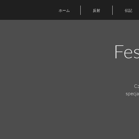
ホーム
反射
伝記
Fe
Cz
specja