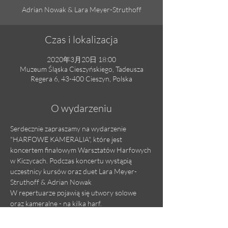
Adrian Nowak & Lara Meyer-Struthoff
Czas i lokalizacja
2020年3月20日 18:00
Muzeum Śląska Cieszyńskiego, Tadeusza
Regera 6, 43-400 Cieszyn, Polska
O wydarzeniu
Serdecznie zapraszamy na wydarzenie 
"HARFOWE KAMERALIA", które jest 
koncertem finałowym Warsztatów Harfowych 
w Kiczycach. Podczas koncertu wystąpią 
uczestnicy kursów oraz duet Lara Meyer-
Struthoff & Adrian Nowak
W repertuarze pojawią się utwory solowe 
oraz kameralne - na kilka harf.
Sala Rzymska Muzeum Śląska Cieszyńskiego

ul. Regera 6, Cieszyn