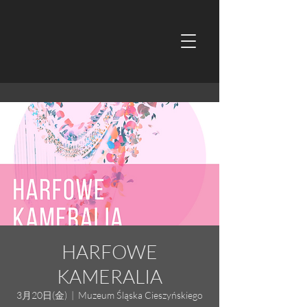
HARFOWE
KAMERALIA
3月20日(金)
  |  
Muzeum Śląska Cieszyńskiego