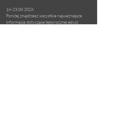
16-23.08.2026
Poniżej znajdziesz wszystkie najważniejsze 
informacje dotyczące tegorocznej edycji 
harfowej przystani.
Dlaczego organizujemy OPEN 
WINDOW?
Czytaj więcej >
Udostępnij to wydarzenie