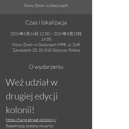
Nowy Dwór w Goszycach
Czas i lokalizacja
2026年8月16日 12:00 – 2026年8月23日
16:00
Nowy Dwór w Goszycach MPR, ul, Zofii
Zawiszanki 20, 32-010 Goszyce, Polska
O wydarzeniu
Weź udział w 
drugiej edycji 
kolonii!
https://harpretreat.pl/colony/
Rejestracja została otwarta!