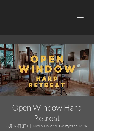
Open Window Harp
Retreat
8月16日(日)
  |  
Nowy Dwór w Goszycach MPR