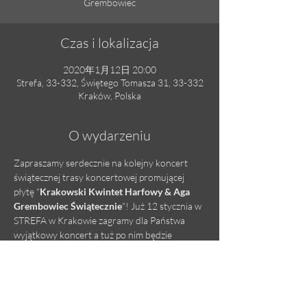
Grembowiec
Czas i lokalizacja
2020年1月12日 20:00
Strefa, 33-332, Świętego Tomasza 31, 33-332
Kraków, Polska
O wydarzeniu
Zapraszamy serdecznie na kolejny koncert 
świątecznej trasy koncertowej promującej 
płytę "
Krakowski Kwintet Harfowy & Aga 
Grembowiec Świątecznie
"! Już 12 stycznia w 
STREFA w Krakowie zagramy dla Państwa 
wyjątkowy koncert a tuż po nim będzie 
możliwość zakupienia naszej najnowszej płyty 
CD!
Facebook Event Link
Serdecznie zapraszamy.