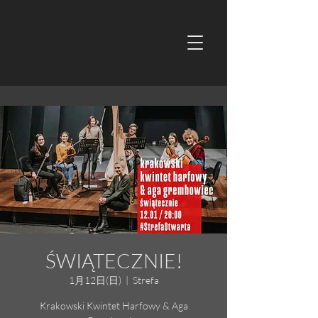
ŚWIĄTECZNIE!
1月12日(日)
  |  
Strefa
Krakowski Kwintet Harfowy & Aga