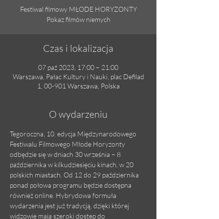
Festiwal filmowy MŁODE HORYZONTY
Pokaz filmów niemych
Czas i lokalizacja
07 paź 2023, 17:00 – 21:00
Warszawa, Pałac Kultury i Nauki, plac Defilad
1, 00-901 Warszawa, Polska
O wydarzeniu
Tegoroczna, 10. edycja Międzynarodowego 
Festiwalu Filmowego Młode Horyzonty 
odbędzie się w dniach 30 września – 8 
października w kilkudziesięciu kinach, w 20 
polskich miastach. Od 12 do 29 października 
ponad połowa programu będzie dostępna 
również online. Hybrydowa formuła 
wydarzenia jest już tradycją, dzięki której 
widzowie mają szeroki dostęp do 