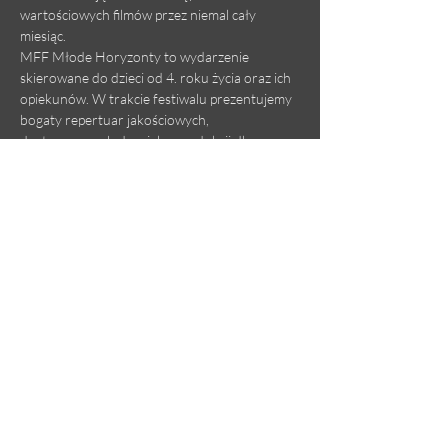
wartościowych filmów przez niemal cały 
miesiąc.
MFF Młode Horyzonty to wydarzenie 
skierowane do dzieci od 4. roku życia oraz ich 
opiekunów. W trakcie festiwalu prezentujemy 
bogaty repertuar jakościowych, 
dostosowanych do wieku produkcji dla 
najmłodszych. Dodatkowo, w tym roku 
jeszcze bardziej niż w poprzednich latach 
rozwijamy tę odsłonę kina, która jest 
skierowana do nastoletniej widowni.
Koncert MAURIS ENSEMBLE do filmów 
niemych
ZOBACZ TRAILER WYDARZENIA
Więcej informacji o koncercie wkrótce.
Udostępnij to wydarzenie