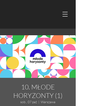
10. MŁODE
HORYZONTY (1)
sob., 07 paź
  |  
Warszawa