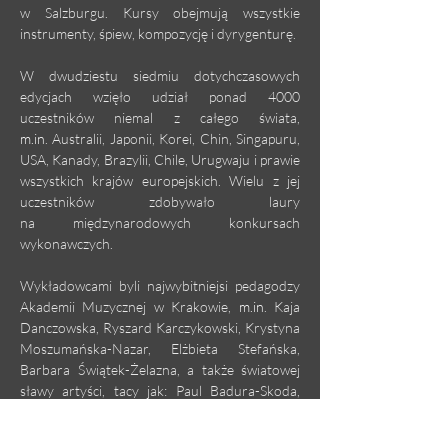
w Salzburgu. Kursy obejmują wszystkie 
instrumenty, śpiew, kompozycję i dyrygenturę.
W dwudziestu siedmiu dotychczasowych 
edycjach wzięło udział ponad 4000 
uczestników niemal z całego świata, 
m.in
. Australii, Japonii, Korei, Chin, Singapuru, 
USA, Kanady, Brazylii, Chile, Urugwaju i prawie 
wszystkich krajów europejskich. Wielu z jej 
uczestników zdobywało laury 
na międzynarodowych konkursach 
wykonawczych.
Wykładowcami byli najwybitniejsi pedagodzy 
Akademii Muzycznej w Krakowie, 
m.in
. Kaja 
Danczowska, Ryszard Karczykowski, Krystyna 
Moszumańska-Nazar, Elżbieta Stefańska, 
Barbara Świątek-Żelazna, a także światowej 
sławy artyści, tacy jak: Paul Badura-Skoda, 
Carlos Cebro, Konstanze Eickhorst, Peter 
Lukas Graf, Adam Harasiewicz, Eric Heidsiec, 