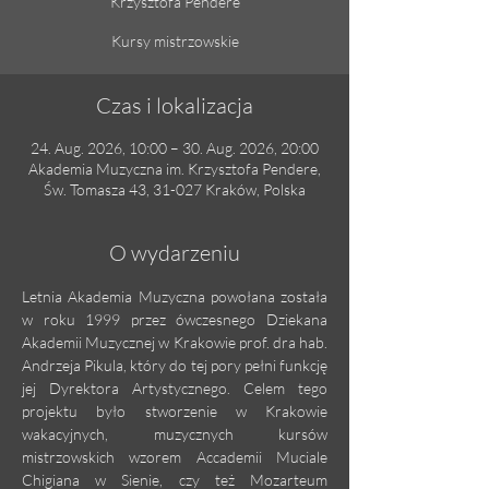
Krzysztofa Pendere
Kursy mistrzowskie
Czas i lokalizacja
24. Aug. 2026, 10:00 – 30. Aug. 2026, 20:00
Akademia Muzyczna im. Krzysztofa Pendere,
Św. Tomasza 43, 31-027 Kraków, Polska
O wydarzeniu
Letnia Akademia Muzyczna powołana została 
w roku 1999 przez ówczesnego Dziekana 
Akademii Muzycznej w Krakowie prof. dra hab. 
Andrzeja Pikula, który do tej pory pełni funkcję 
jej Dyrektora Artystycznego. Celem tego 
projektu było stworzenie w Krakowie 
wakacyjnych, muzycznych kursów 
mistrzowskich wzorem Accademii Muciale 
Chigiana w Sienie, czy też Mozarteum 