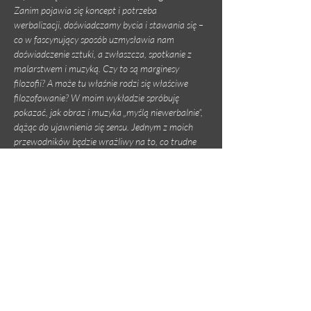
Zanim pojawia się koncept i potrzeba 
werbalizacji, doświadczamy bycia i stawania się – 
co w fascynujący sposób uzmysławia nam 
doświadczenie sztuki, a zwłaszcza, spotkanie z 
malarstwem i muzyką. Czy to są marginesy 
filozofii? A może tu właśnie rodzi się właściwe 
filozofowanie? W moim wykładzie spróbuję 
pokazać, jak obraz i muzyka „myślą niewerbalnie”, 
dążąc do ujawnienia się sensu. Jednym z moich 
przewodników będzie wrażliwy na to, co trudne 
do wysłowienia muzykolog, Julian Johnson, 
zafascynowany nade wszystko muzyką 
Debussy’ego i myślą francuskich filozofów - 
Derridy, Nancy’ego, Serres’a. Sięgnę także do 
refleksji Daniela Barenboima, wyjątkowo 
uzdolnionego filozoficznie dyrygenta i pianisty. 
Spróbuję wreszcie pokazać, jak sens kształtuje się 
w samej materii dźwiękowej.
#festiwalkoherencje
#muzykapoważna
#muzykaklasyczna
#filozofia
#wykładokoncert