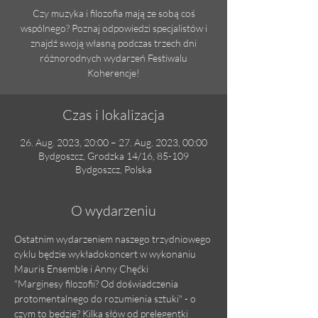
Czy muzyka i filozofia mają ze sobą coś
wspólnego? Poznaj odpowiedzi specjalistów i
znajdź swoją własną podczas trzech dni
różnorodnych wydarzeń Festiwalu
Koherencje!
Czas i lokalizacja
26. Aug. 2023, 20:00 – 27. Aug. 2023, 00:00
Bydgoszcz, Grodzka 14/16, 85-109
Bydgoszcz, Polska
O wydarzeniu
Ostatnim wydarzeniem naszego trzydniowego 
cyklu będzie wykładokoncert w wykonaniu 
Mauris Ensemble i Anny Chęćki
"Marginesy filozofii? Od doświadczenia 
protomentalnego do rozumienia sztuki" - o 
czym to będzie? Kilka słów od prelegentki