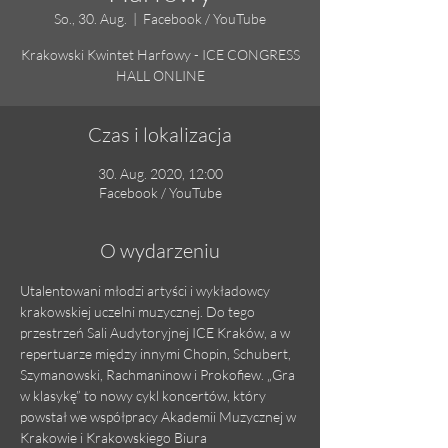
So., 30. Aug.
  |  
Facebook / YouTube
Krakowski Kwintet Harfowy - ICE CONGRESS
HALL ONLINE
Czas i lokalizacja
30. Aug. 2020, 12:00
Facebook / YouTube
O wydarzeniu
Utalentowani młodzi artyści i wykładowcy 
krakowskiej uczelni muzycznej. Do tego 
przestrzeń Sali Audytoryjnej ICE Kraków, a w 
repertuarze między innymi Chopin, Schubert, 
Szymanowski, Rachmaninow i Prokofiew. „Gra 
w klasykę” to nowy cykl koncertów, który 
powstał we współpracy Akademii Muzycznej w 
Krakowie i Krakowskiego Biura 