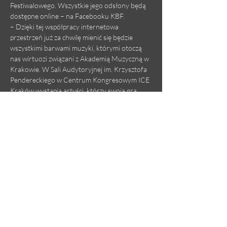
Festiwalowego. Wszystkie jego odsłony będą 
dostępne online – na Facebooku KBF.
– Dzięki tej współpracy internetowa 
przestrzeń już za chwilę mienić się będzie 
wszystkimi barwami muzyki, którymi otoczą 
nas wirtuozi związani z Akademią Muzyczną w 
Krakowie. W Sali Audytoryjnej im. Krzysztofa 
Pendereckiego w Centrum Kongresowym ICE 
Kraków wystąpią artyści, którzy swoją grą 
poprowadzą nas w najpiękniejszy świat 
dźwięków, gdzie muzyka staje się najwyższą 
wartością piękna. Wsłuchajmy się zatem w jej 
brzmienie, a pełni zachwytu odnajdziemy 
zaczarowany świat dostępny tylko dla tych, 
którzy go naprawdę szukają – zaprasza rektor 
Akademii Muzycznej w Krakowie, prof. 
Stanisław Krawczyński.
– Na naszej scenie zagrało już blisko 200 
artystów oraz zespołów…
Czytaj więcej >