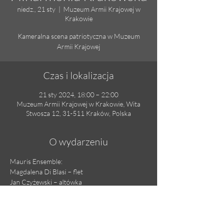
niedz., 21 sty
  |  
Muzeum Armii Krajowej w
Krakowie
Kameralna scena patriotyczna w Muzeum
Armii Krajowej
Czas i lokalizacja
21 sty 2024, 18:00 – 22:00
Muzeum Armii Krajowej w Krakowie, Wita
Stwosza 12, 31-511 Kraków, Polska
O wydarzeniu
Mauris Ensemble:
Magdalena Di Blasi – flet
Jan Czyżewski – altówka
Adrian Nowak – harfa
Piotr Urbaniak – recytacje
Repertuar: