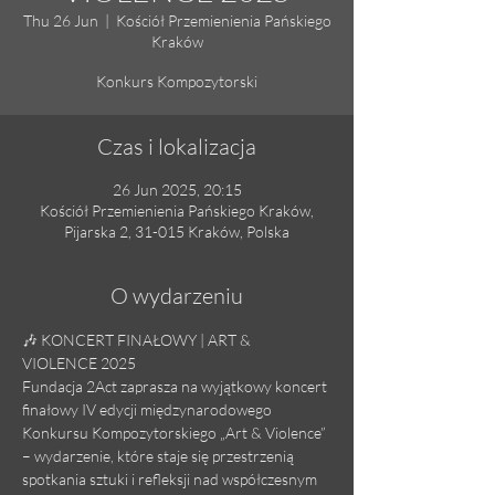
Thu 26 Jun
  |  
Kościół Przemienienia Pańskiego
Kraków
Konkurs Kompozytorski
Czas i lokalizacja
26 Jun 2025, 20:15
Kościół Przemienienia Pańskiego Kraków,
Pijarska 2, 31-015 Kraków, Polska
O wydarzeniu
🎶 KONCERT FINAŁOWY | ART & 
VIOLENCE 2025
Fundacja 2Act zaprasza na wyjątkowy koncert 
finałowy IV edycji międzynarodowego 
Konkursu Kompozytorskiego „Art & Violence” 
– wydarzenie, które staje się przestrzenią 
spotkania sztuki i refleksji nad współczesnym 