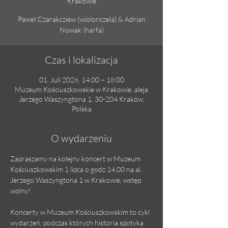
Krakowie
Paweł Czarakcziew (wiolonczela) & Adrian
Nowak (harfa)
Czas i lokalizacja
01. Juli 2026, 14:00 – 18:00
Muzeum Kościuszkowskie w Krakowie, aleja
Jerzego Waszyngtona 1, 30-204 Kraków,
Polska
O wydarzeniu
Zapraszamy na kolejny koncert w Muzeum 
Kościuszkowskim 1 lipca o godz.14.00 na al. 
Jerzego Waszyngtona 1 w Krakowie, wstęp 
wolny!
Koncerty w Muzeum Kościuszkowskim to cykl 
wydarzeń, podczas których historia spotyka 