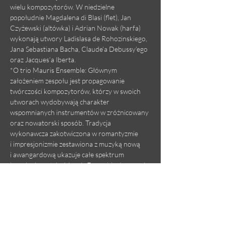
wielu kompozytorów. W niedzielne 
popołudnie Magdalena di Blasi (flet), Jan 
Czyżewski (altówka) i Adrian Nowak (harfa) 
wykonają utwory Ladislasa de Rohozinskiego, 
Jana Sebastiana Bacha, Claude’a Debussy’ego 
oraz Jacques’a Iberta.
*O trio Mauris Ensemble: Głównym 
założeniem zespołu jest propagowanie 
twórczości kompozytorów, którzy w swoich 
utworach wydobywają charakter 
wspomnianych instrumentów w zróżnicowany 
oraz nowatorski sposób. Tradycja 
wykonawcza zakotwiczona w romantyzmie 
i impresjonizmie zestawiona z muzyką nową 
i awangardową ukazuje całe spektrum 
brzmieniowe tria. Mauris Ensemble dysponuje 
szerokim repertuarem zawierającym dzieła 
od baroku po muzykę współczesną. Wśród 
tych pozycji znajdują się m. in. autorskie 
transkrypcje Jana Sebastiana Bacha czy Jeana-
Phillippe’a Reameau, muzyka romantyczna 