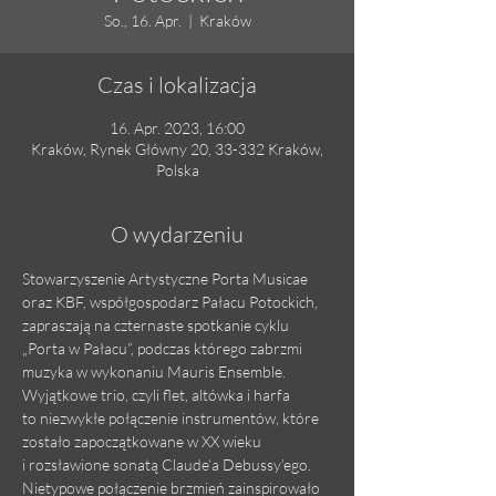
So., 16. Apr.
  |  
Kraków
Czas i lokalizacja
16. Apr. 2023, 16:00
Kraków, Rynek Główny 20, 33-332 Kraków,
Polska
O wydarzeniu
Stowarzyszenie Artystyczne Porta Musicae 
oraz KBF, współgospodarz Pałacu Potockich, 
zapraszają na czternaste spotkanie cyklu 
„Porta w Pałacu”, podczas którego zabrzmi 
muzyka w wykonaniu Mauris Ensemble. 
Wyjątkowe trio, czyli flet, altówka i harfa 
to niezwykłe połączenie instrumentów, które 
zostało zapoczątkowane w XX wieku 
i rozsławione sonatą Claude’a Debussy’ego. 
Nietypowe połączenie brzmień zainspirowało 