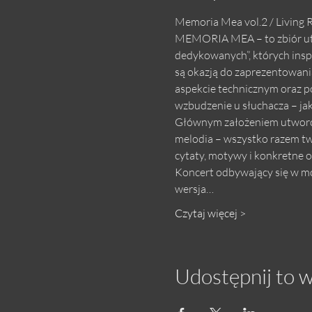
Memoria Mea vol.2 / Living 
MEMORIA MEA – to zbiór utwo
dedykowanych”, których inspi
są okazją do zaprezentowania
aspekcie technicznym oraz po
wzbudzenie u słuchacza – jak
Głównym założeniem utworów 
melodia – wszystko razem tw
cytaty, motywy i konkretne od
Koncert odbywający się w moi
wersja…
Czytaj więcej >
Udostępnij to 