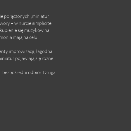
e połączonych „miniatur 
ory – w nurcie simplicité, 
skupienie się muzyków na 
rmonia mają na celu 
nty improwizacji, łagodna 
niatur pojawiają się różne 
, bezpośredni odbiór. Druga 