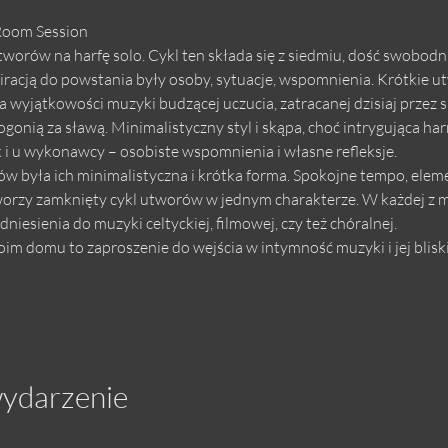
Room Session
rów na harfę solo. Cykl ten składa się z siedmiu, dość swobodni
racją do powstania były osoby, sytuacje, wspomnienia. Krótkie utw
 wyjątkowości muzyki budzącej uczucia, zatracanej dzisiaj przez 
gonią za sławą. Minimalistyczny styl i skąpa, choć intrygująca ha
 i u wykonawcy – osobiste wspomnienia i własne refleksje.
była ich minimalistyczna i krótka forma. Spokojne tempo, eleme
orzy zamknięty cykl utworów w jednym charakterze. W każdej z mi
niesienia do muzyki celtyckiej, filmowej, czy też chóralnej.
m domu to zaproszenie do wejścia w intymność muzyki i jej bliski
wydarzenie