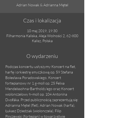
Adrian Nowak & Adrianna Mętel
Czas i lokalizacja
10 maj 2019, 19:30
Filharmonia Kaliska, Aleja Wolności 2, 62-800
Kalisz, Polska
O wydarzeniu
Podczas koncertu usłyszymy Koncert na flet, 
harfę i orkiestrę smyczkową op. 59 Stefana 
Bolesława Poradowskiego, Koncert 
fortepianowy nr 1 g-moll op. 25 Felixa 
Mendelssohna-Bartholdy’ego oraz Koncert 
wiolonczelowy h-moll op. 104 Antonína 
Dvořáka. Przed publicznością zaprezentują się: 
Adrianna Mętel (flet), Adrian Nowak (harfa), 
Łukasz Dziedziak (wiolonczela), Filip 
Pinczewski (fortepian) w towarzystwie 