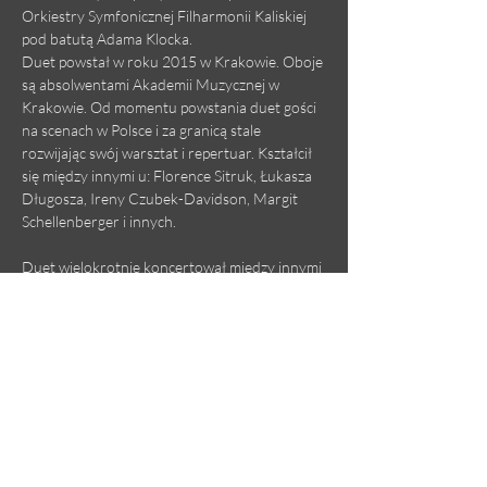
Orkiestry Symfonicznej Filharmonii Kaliskiej 
pod batutą Adama Klocka.
Duet powstał w roku 2015 w Krakowie. Oboje 
są absolwentami Akademii Muzycznej w 
Krakowie. Od momentu powstania duet gości 
na scenach w Polsce i za granicą stale 
rozwijając swój warsztat i repertuar. Kształcił 
się między innymi u: Florence Sitruk, Łukasza 
Długosza, Ireny Czubek-Davidson, Margit 
Schellenberger i innych.
Duet wielokrotnie koncertował między innymi 
z Orkiestrą Symfoniczną Akademii Muzycznej 
w Krakowie oraz dawał recitale kameralne. W 
roku 2017 artyści zadebiutowali podczas V 
Międzynarodowego Festiwalu Muzycznego 
EMANACJE organizowanego przez 
Europejskie Centrum Muzyki Krzysztofa 
Pendereckiego. Stale współpracują z 
kompozytorami i dyrygentami (Karol Osman, 
Michał Lazar, António…