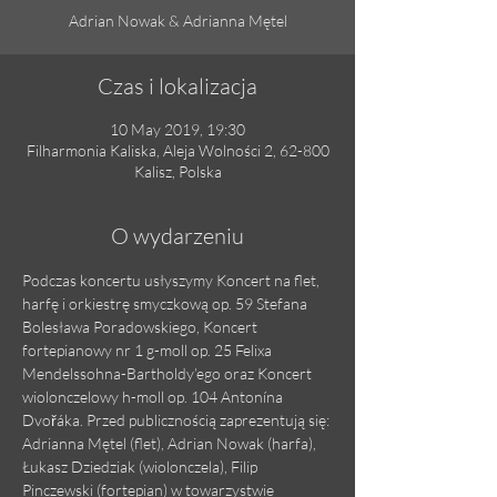
Adrian Nowak & Adrianna Mętel
Czas i lokalizacja
10 May 2019, 19:30
Filharmonia Kaliska, Aleja Wolności 2, 62-800
Kalisz, Polska
O wydarzeniu
Podczas koncertu usłyszymy Koncert na flet, 
harfę i orkiestrę smyczkową op. 59 Stefana 
Bolesława Poradowskiego, Koncert 
fortepianowy nr 1 g-moll op. 25 Felixa 
Mendelssohna-Bartholdy’ego oraz Koncert 
wiolonczelowy h-moll op. 104 Antonína 
Dvořáka. Przed publicznością zaprezentują się: 
Adrianna Mętel (flet), Adrian Nowak (harfa), 
Łukasz Dziedziak (wiolonczela), Filip 
Pinczewski (fortepian) w towarzystwie 