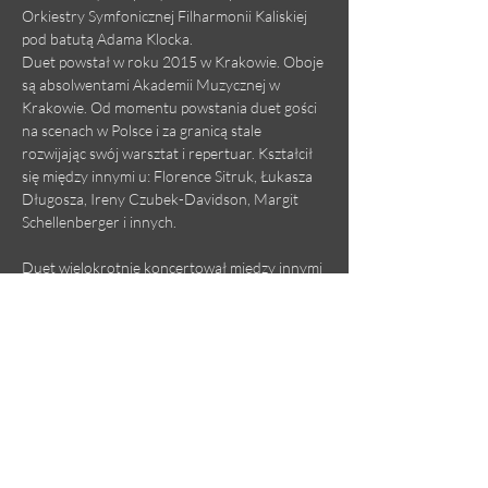
Orkiestry Symfonicznej Filharmonii Kaliskiej 
pod batutą Adama Klocka.
Duet powstał w roku 2015 w Krakowie. Oboje 
są absolwentami Akademii Muzycznej w 
Krakowie. Od momentu powstania duet gości 
na scenach w Polsce i za granicą stale 
rozwijając swój warsztat i repertuar. Kształcił 
się między innymi u: Florence Sitruk, Łukasza 
Długosza, Ireny Czubek-Davidson, Margit 
Schellenberger i innych.
Duet wielokrotnie koncertował między innymi 
z Orkiestrą Symfoniczną Akademii Muzycznej 
w Krakowie oraz dawał recitale kameralne. W 
roku 2017 artyści zadebiutowali podczas V 
Międzynarodowego Festiwalu Muzycznego 
EMANACJE organizowanego przez 
Europejskie Centrum Muzyki Krzysztofa 
Pendereckiego. Stale współpracują z 
kompozytorami i dyrygentami (Karol Osman, 
Michał Lazar, António…