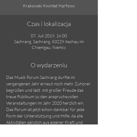
Krakowski Kwintet Harfowy
Czas i lokalizacja
07. Juli 2019, 16:00
Sachrang, Sachrang, 83229 Aschau im
Chiemgau, Niemcy
O wydarzeniu
Das Musik Forum Sachrang durfte im 
vergangenen Jahr erneut noch mehr Zuhörer 
begrüßen und lädt  mit großer Freude das 
treue Publikum zu den anspruchsvollen 
Veranstaltungen im Jahr 2020 herzlich ein. 
Das Forum ist jetzt schon dankbar für jede 
Form der Unterstützung und Hilfe, da alle 
Aktivitäten gänzlich aus eigener Kraft und 
ohne staatliche Unterstützung auf die Beine 
gestellt werden, wofür sich in Sachrang ein 