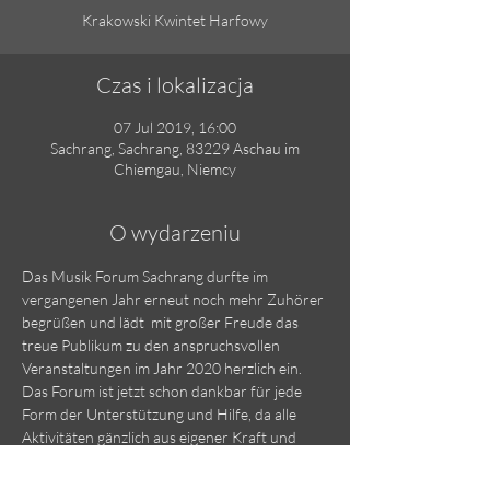
Krakowski Kwintet Harfowy
Czas i lokalizacja
07 Jul 2019, 16:00
Sachrang, Sachrang, 83229 Aschau im
Chiemgau, Niemcy
O wydarzeniu
Das Musik Forum Sachrang durfte im 
vergangenen Jahr erneut noch mehr Zuhörer 
begrüßen und lädt  mit großer Freude das 
treue Publikum zu den anspruchsvollen 
Veranstaltungen im Jahr 2020 herzlich ein. 
Das Forum ist jetzt schon dankbar für jede 
Form der Unterstützung und Hilfe, da alle 
Aktivitäten gänzlich aus eigener Kraft und 
ohne staatliche Unterstützung auf die Beine 
gestellt werden, wofür sich in Sachrang ein 