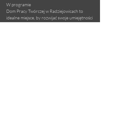
W programie
Dom Pracy Twórczej w Radziejowicach to 
idealne miejsce, by rozwijać swoje umiejętności 
pod okiem najlepszych pedagogów! Kurs 
przeznaczony dla harfistów w każdym wieku i 
na każdym poziomie zaawansowania. W cenie 
kursu zapewniamy:
5 lekcji indywidualnych
warsztaty i zajęcia grupowe
Pokaż więcej
Udostępnij to wydarzenie