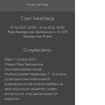
Kursy harfowe
Czas i lokalizacja
07 lip 2025, 10:00 – 13 lip 2025, 20:00
Pałac Radziejowice, Sienkiewicza 4, 96-325
Radziejowice, Polska
O wydarzeniu
Data: 7-13 lipca 2025 r.
Miejsce: Pałac Radziejowice 
(www.palacradziejowice.pl)
MyHarp Summer Masterclass 7. - to kolejna 
już edycja kursów mistrzowskich 
przeznaczonych dla młodych harfistów ze 
szkół muzycznych, studentów uczelni 
artystycznych, oraz zaawansowanych 
amatorów.