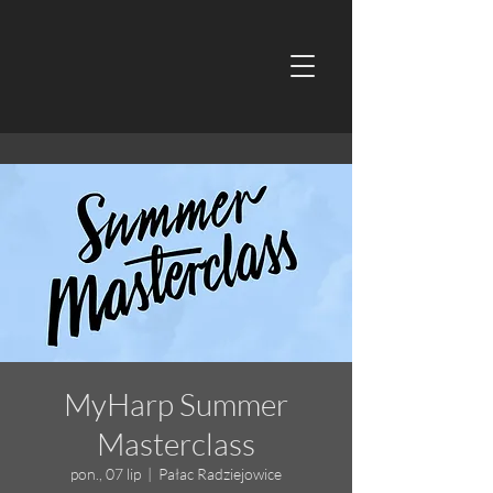
MyHarp Summer
Masterclass
pon., 07 lip
  |  
Pałac Radziejowice