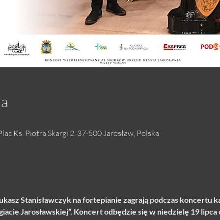
ja
lac Ks. Piotra Skargi 2, 37-500 Jarosław, Polska
ukasz Stanisławczyk na fortepianie zagrają podczas koncertu k
acie Jarosławskiej”. Koncert odbędzie się w niedzielę 19 lipca o