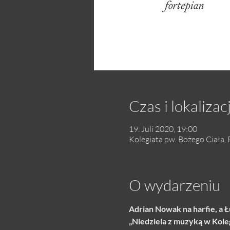
Czas i lokalizac
19. Juli 2020, 19:00
Kolegiata pw. Bożego Ciała, P
O wydarzeniu
Adrian Nowak na harfie, a Ł
„Niedziela z muzyką w Kolegi