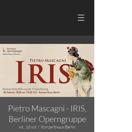
Pietro Mascagni - IRIS,
Berliner Operngruppe
wt., 18 lut
  |  
Konzerthaus Berlin