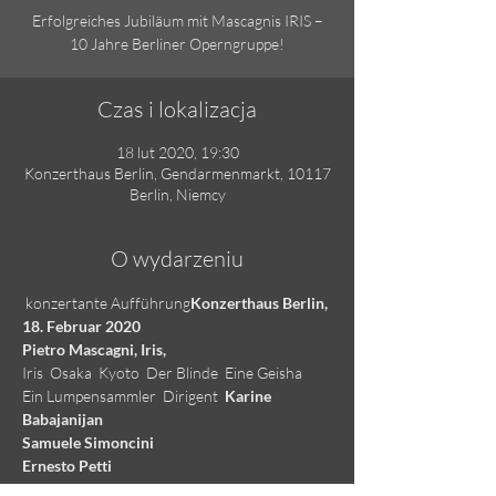
Erfolgreiches Jubiläum mit Mascagnis IRIS –
10 Jahre Berliner Operngruppe!
Czas i lokalizacja
18 lut 2020, 19:30
Konzerthaus Berlin, Gendarmenmarkt, 10117
Berlin, Niemcy
O wydarzeniu
 konzertante Aufführung
Konzerthaus Berlin, 
18. Februar 2020

Pietro Mascagni, Iris,
Iris  
Osaka  
Kyoto  
Der Blinde  
Eine Geisha  
Ein Lumpensammler  
Dirigent  
Karine 