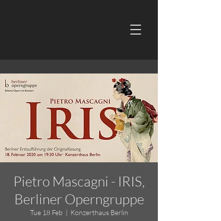
Pietro Mascagni - IRIS,
Berliner Operngruppe
Tue 18 Feb
  |  
Konzerthaus Berlin