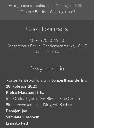
Erfolgreiches Jubiläum mit Mascagnis IRIS –
10 Jahre Berliner Operngruppe!
Czas i lokalizacja
18 Feb 2020, 19:30
Konzerthaus Berlin, Gendarmenmarkt, 10117
Berlin, Niemcy
O wydarzeniu
 konzertante Aufführung
Konzerthaus Berlin, 
18. Februar 2020

Pietro Mascagni, Iris,
Iris  
Osaka  
Kyoto  
Der Blinde  
Eine Geisha  
Ein Lumpensammler  
Dirigent  
Karine 