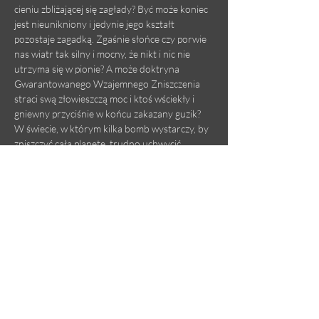
cieniu zbliżającej się zagłady? Być może koniec 
jest nieunikniony i jedynie jego kształt 
pozostaje zagadką. Zgaśnie słońce czy porwie 
nas wiatr tak silny i mocny, że nikt i nic nie 
utrzyma się w pionie? A może doktryna 
Gwarantowanego Wzajemnego Zniszczenia 
straci swą złowieszczą moc i ktoś wściekły i 
gniewny przyciśnie w końcu zakazany guzik? 
W świecie, w którym kilka bomb wystarczy, by 
zniszczyć całą planetę, trudno uchwycić 
właściwą perspektywę. Pytanie, czy jestem 
olbrzymem, czy pyłkiem, pozostaje otwarte. 
Jedynie rozmiar naszego lęku okazuje się 
bezdyskusyjny: jest wielki i wciąż rośnie.
Czy jesteśmy w stanie wyobrazić sobie inny, 
lepszy świat, skoro każda taka próba 
wyobraźni mniej lub bardziej przypomina to, 
co…
Pokaż więcej