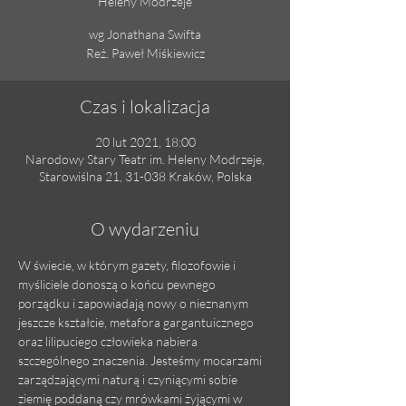
Heleny Modrzeje
wg Jonathana Swifta
Reż. Paweł Miśkiewicz
Czas i lokalizacja
20 lut 2021, 18:00
Narodowy Stary Teatr im. Heleny Modrzeje,
Starowiślna 21, 31-038 Kraków, Polska
O wydarzeniu
W świecie, w którym gazety, filozofowie i 
myśliciele donoszą o końcu pewnego 
porządku i zapowiadają nowy o nieznanym 
jeszcze kształcie, metafora gargantuicznego 
oraz lilipuciego człowieka nabiera 
szczególnego znaczenia. Jesteśmy mocarzami 
zarządzającymi naturą i czyniącymi sobie 
ziemię poddaną czy mrówkami żyjącymi w 