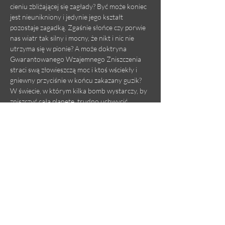
cieniu zbliżającej się zagłady? Być może koniec 
jest nieunikniony i jedynie jego kształt 
pozostaje zagadką. Zgaśnie słońce czy porwie 
nas wiatr tak silny i mocny, że nikt i nic nie 
utrzyma się w pionie? A może doktryna 
Gwarantowanego Wzajemnego Zniszczenia 
straci swą złowieszczą moc i ktoś wściekły i 
gniewny przyciśnie w końcu zakazany guzik? 
W świecie, w którym kilka bomb wystarczy, by 
zniszczyć całą planetę, trudno uchwycić 
właściwą perspektywę. Pytanie, czy jestem 
olbrzymem, czy pyłkiem, pozostaje otwarte. 
Jedynie rozmiar naszego lęku okazuje się 
bezdyskusyjny: jest wielki i wciąż rośnie.
Czy jesteśmy w stanie wyobrazić sobie inny, 
lepszy świat, skoro każda taka próba 
wyobraźni mniej lub bardziej przypomina to, 
co…
Czytaj więcej >