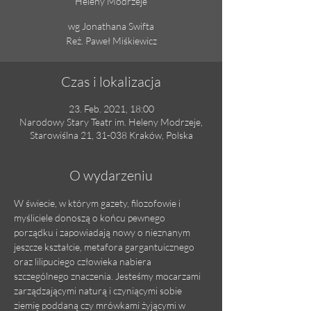
Heleny Modrzeje
wg Jonathana Swifta
Reż. Paweł Miśkiewicz
Czas i lokalizacja
23. Feb. 2021, 18:00
Narodowy Stary Teatr im. Heleny Modrzeje,
Starowiślna 21, 31-038 Kraków, Polska
O wydarzeniu
W świecie, w którym gazety, filozofowie i 
myśliciele donoszą o końcu pewnego 
porządku i zapowiadają nowy o nieznanym 
jeszcze kształcie, metafora gargantuicznego 
oraz lilipuciego człowieka nabiera 
szczególnego znaczenia. Jesteśmy mocarzami 
zarządzającymi naturą i czyniącymi sobie 
ziemię poddaną czy mrówkami żyjącymi w 