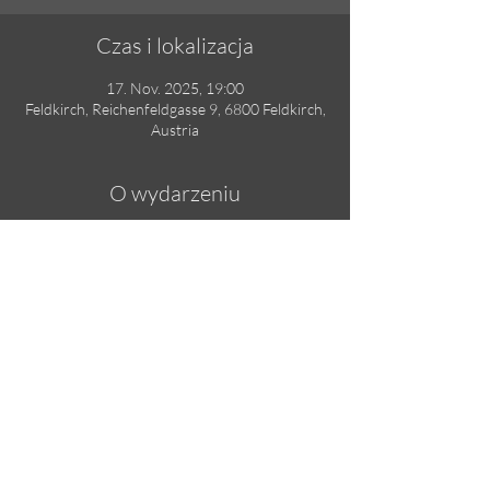
Czas i lokalizacja
17. Nov. 2025, 19:00
Feldkirch, Reichenfeldgasse 9, 6800 Feldkirch,
Austria
O wydarzeniu
Solo Recital - Free Entry
Udostępnij to wydarzenie