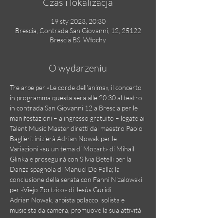
Czas i lokalizacja
19 sty 2023, 20:30
Brescia, Contrada San Giovanni, 12, 25122
Brescia BS, Włochy
O wydarzeniu
Tre arpe per «Le corde dell’anima», il concerto 
in programma questa sera alle 20.30 al teatro 
in contrada San Giovanni 12 a Brescia per le 
manifestazioni – a ingresso gratuito – legate ai 
Talent Music Master diretti dal maestro Paolo 
Baglieri: inizierà Adrian Nowak per le 
Variazioni «su un tema di Mozart» di Mihail 
Glinka e proseguirà con Silvia Betelli per la 
Danza spagnola di Manuel De Falla; la 
conclusione della serata con Fanni Nizalowski 
per «Viejo Zortzico» di Jesùs Guridi.
Adrian Nowak, arpista polacco, solista e 
musicista da camera, promuove la sua attività 