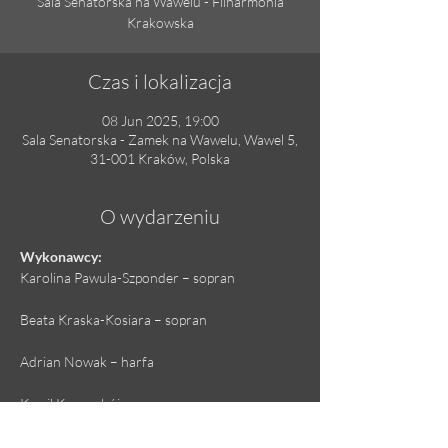
Sala Senatorska na Wawelu - Filharmonia
Krakowska
Czas i lokalizacja
08 Jun 2025, 19:00
Sala Senatorska - Zamek na Wawelu, Wawel 5,
31-001 Kraków, Polska
O wydarzeniu
Wykonawcy:
Karolina Pawula-Szponder – sopran
Beata Kraska-Kosiara – sopran
Adrian Nowak – harfa
Kamil Kuc – obój
Witold Pelka – konferansjer