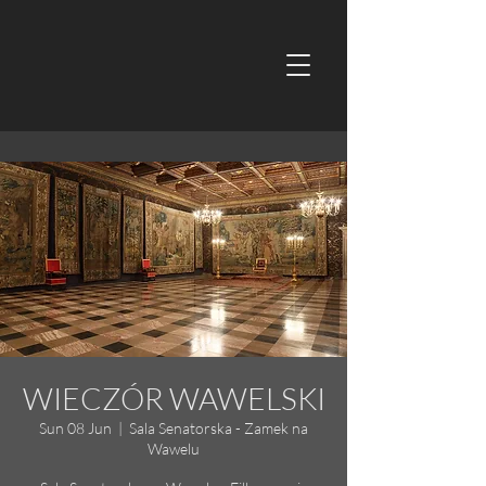
WIECZÓR WAWELSKI
Sun 08 Jun
  |  
Sala Senatorska - Zamek na
Wawelu