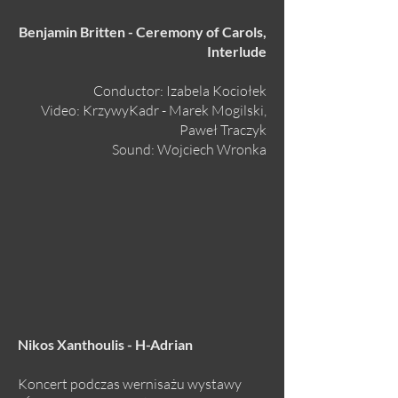
Benjamin Britten - Ceremony of Carols,
Interlude
Conductor: Izabela Kociołek
Video: KrzywyKadr - Marek Mogilski,
Paweł Traczyk
Sound: Wojciech Wronka
Nikos Xanthoulis - H-Adrian
Koncert podczas wernisażu wystawy