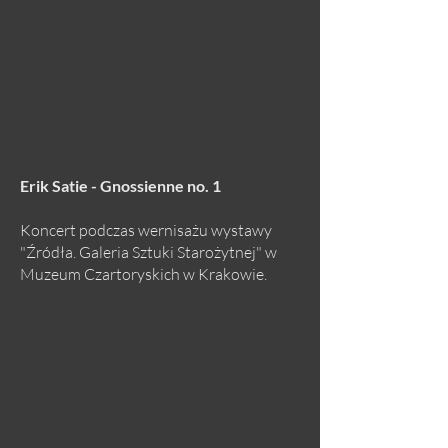
Erik Satie - Gnossienne no. 1
Koncert podczas wernisażu wystawy
"Źródła. Galeria Sztuki Starożytnej" w
Muzeum Czartoryskich w Krakowie.