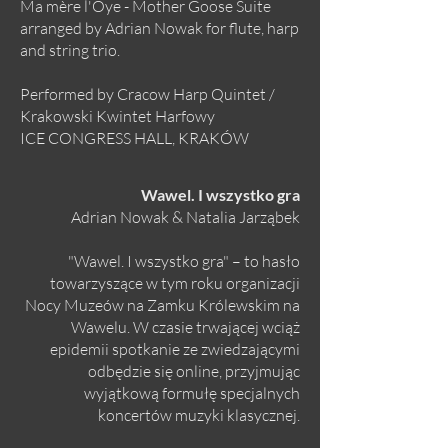
Ma mère l'Oye - Mother Goose Suite
arranged by Adrian Nowak for flute, harp
and string trio.
Performed by Cracow Harp Quintet /
Krakowski Kwintet Harfowy
ICE CONGRESS HALL, KRAKÓW
Wawel. I wszystko gra
Adrian Nowak & Natalia Jarząbek
"Wawel. I wszystko gra" – to hasło
towarzyszące w tym roku organizacji
Nocy Muzeów na Zamku Królewskim na
Wawelu. W czasie trwającej wciąż
epidemii spotkanie ze zwiedzającymi
odbędzie się online, przyjmując
wyjątkową formułę specjalnych
koncertów muzyki klasycznej.