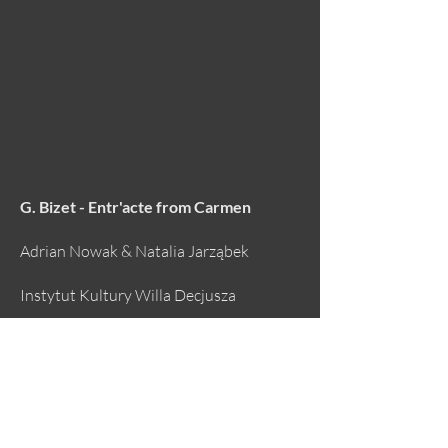
G. Bizet - Entr'acte from Carmen
Adrian Nowak & Natalia Jarząbek
Instytut Kultury Willa Decjusza