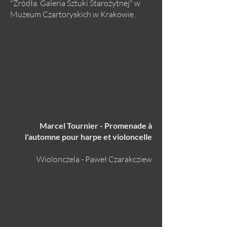
"Źródła. Galeria Sztuki Starożytnej" w
Muzeum Czartoryskich w Krakowie.
Marcel Tournier - Promenade à
l'automne pour harpe et violoncelle
Wiolonczela - Paweł Czarakcziew