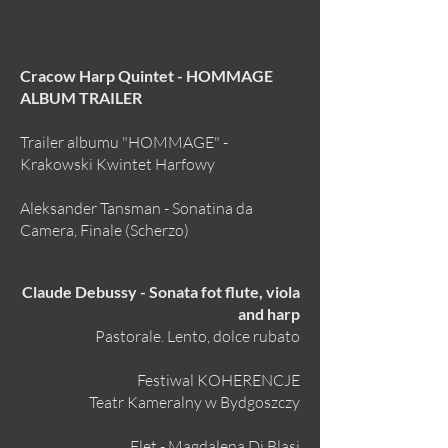
Cracow Harp Quintet - HOMMAGE
ALBUM TRAILER
Trailer albumu "HOMMAGE" -
Krakowski Kwintet Harfowy
Aleksander Tansman - Sonatina da
Camera, Finale (Scherzo)
Claude Debussy - Sonata fot flute, viola
and harp
Pastorale. Lento, dolce rubato
Festiwal KOHERENCJE
Teatr Kameralny w Bydgoszczy
Flet - Magdalena Di Blasi