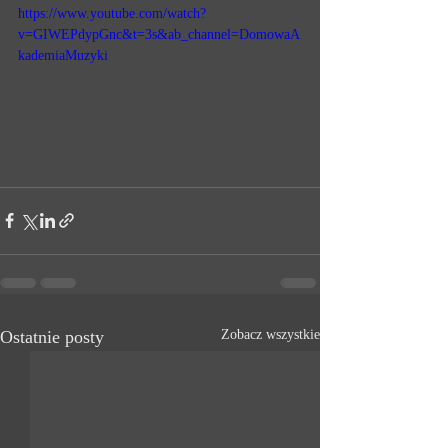
https://www.youtube.com/watch?
v=GIWEPdypGnc&t=3s&ab_channel=DomowaA
kademiaMuzyki
Ostatnie posty
Zobacz wszystkie