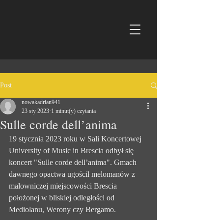
Post
nowakadrian941
23 sty 2023
1 minut(y) czytania
Sulle corde dell’anima
19 stycznia 2023 roku w Sali Koncertowej 
University of Music in Brescia odbył się 
koncert "Sulle corde dell’anima". Gmach 
dawnego opactwa ugościł melomanów z 
malowniczej miejscowości Brescia 
położonej w bliskiej odległości od 
Mediolanu, Werony czy Bergamo. 